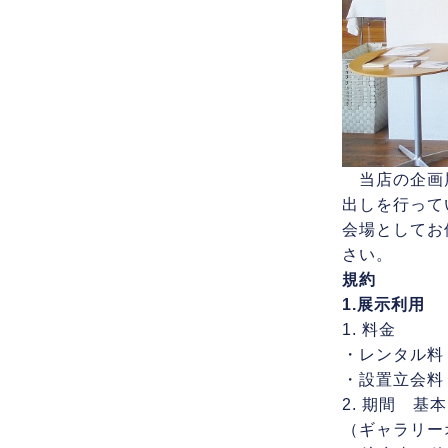
当店の企画展
出しを行って
会場としてお
さい。
規約
1.展示利用
1. 料金
・レンタル料 
・設置立会料 
2. 期間 
（ギャラリーオ