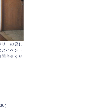
ラリーの貸し
などイベント
お問合せくだ
）
30）