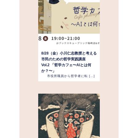
8/28（金）小川仁志教授と考える
市民のための哲学実践講座
Vol.2 「哲学カフェ〜AIとは何
か？〜」
市役所職員から哲学者に転 […]