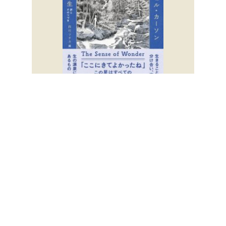
『青い煮凝り』エドワード・ゴー
リー 著 柴田元幸 訳
詳しく見る