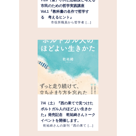
7/10（金）小川仁志教授と考える
市民のための哲学実践講座
Vol.1『教科書の名作で哲学す
る 考えるヒント』
市役所職員から哲学者 […]
7/4（土）『西の果てで見つけた
ポルトガル人のほどよい生きか
た』発売記念 乾祐綺さんトーク
イベントを開催します。
乾祐綺さんの新刊『西の果て […]