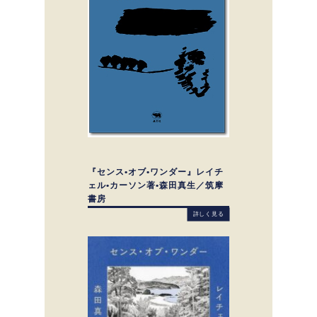
『センス•オブ•ワンダー』レイチ
ェル•カーソン著•森田真生／筑摩
書房
詳しく見る