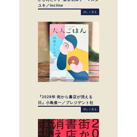
ユキ／lncline
詳しく見る
『2028年 街から書店が消える
日』小島俊一／プレジデント社
詳しく見る