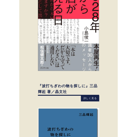
『波打ちぎわの物を探しに』三品
輝起 著／晶文社
詳しく見る