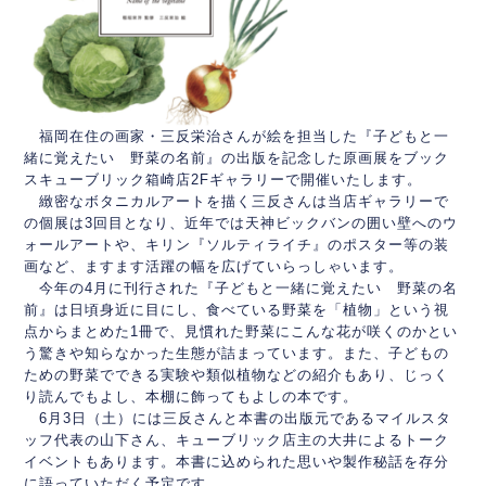
福岡在住の画家・三反栄治さんが絵を担当した『子どもと一
緒に覚えたい 野菜の名前』の出版を記念した原画展をブック
スキューブリック箱崎店2Fギャラリーで開催いたします。
緻密なボタニカルアートを描く三反さんは当店ギャラリーで
の個展は3回目となり、近年では天神ビックバンの囲い壁へのウ
ォールアートや、キリン『ソルティライチ』のポスター等の装
画など、ますます活躍の幅を広げていらっしゃいます。
今年の4月に刊行された『子どもと一緒に覚えたい 野菜の名
前』は日頃身近に目にし、食べている野菜を「植物」という視
点からまとめた1冊で、見慣れた野菜にこんな花が咲くのかとい
う驚きや知らなかった生態が詰まっています。また、子どもの
ための野菜でできる実験や類似植物などの紹介もあり、じっく
り読んでもよし、本棚に飾ってもよしの本です。
6月3日（土）には三反さんと本書の出版元であるマイルスタ
ッフ代表の山下さん、キューブリック店主の大井によるトーク
イベントもあります。本書に込められた思いや製作秘話を存分
に語っていただく予定です。