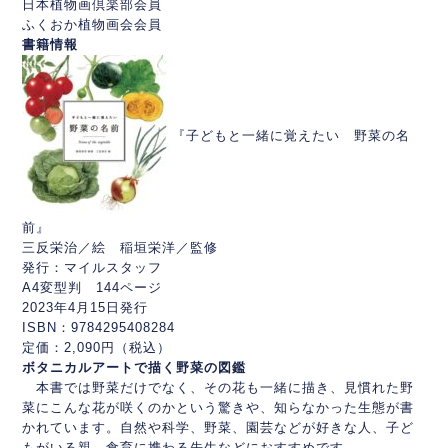
日本植物画倶楽部会員
ふくおか植物画会会員
書籍情報
『子どもと一緒に覚えたい 野菜の名
前』
三反栄治／絵 稲垣栄洋／監修
発行：マイルスタッフ
A4変型判 144ページ
2023年4月15日発行
ISBN：9784295408284
定価：2,090円（税込）
ボタニカルアートで描く野菜の図鑑
本書では野菜だけでなく、その花も一緒に描き、見慣れた野
菜にこんな花が咲くのかという驚きや、知らなかった生態が書
かれています。自然や科学、野菜、園芸などが好きな人、子ど