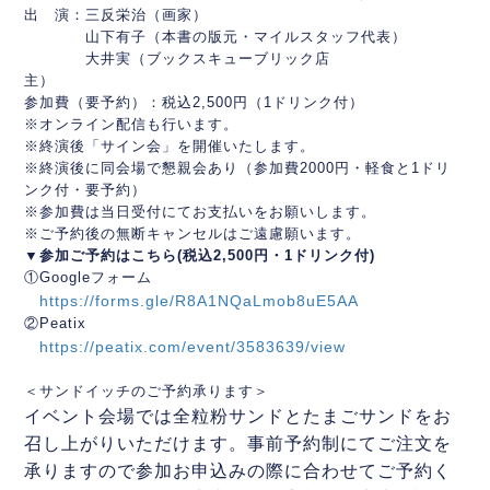
出 演：三反栄治（画家）
山下有子（本書の版元・マイルスタッフ代表）
大井実（ブックスキューブリック店
主）
参加費（要予約）：税込2,500円（1ドリンク付）
※オンライン配信も行います。
※終演後「サイン会」を開催いたします。
※終演後に同会場で懇親会あり（参加費2000円・軽食と1ドリ
ンク付・要予約）
※参加費は当日受付にてお支払いをお願いします。
※ご予約後の無断キャンセルはご遠慮願います。
▼参加ご予約はこちら(税込2,500円・1ドリンク付)
①Googleフォーム
https://forms.gle/R8A1NQaLmob8uE5AA
②Peatix
https://peatix.com/event/3583639/view
＜サンドイッチのご予約承ります＞
イベント会場では全粒粉サンドとたまごサンドをお
召し上がりいただけます。
事前予約制にてご注文を
承りますので参加お申込みの際に合わせてご予約く