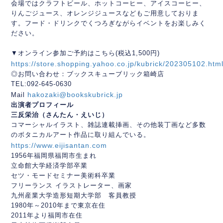
会場ではクラフトビール、ホットコーヒー、アイスコーヒー、
りんごジュース、オレンジジュースなどもご用意しておりま
す。フード・ドリンクでくつろぎながらイベントをお楽しみく
ださい。
▼オンライン参加ご予約はこちら(税込1,500円)
https://store.shopping.yahoo.co.jp/kubrick/202305102.htm
◎お問い合わせ：ブックスキューブリック箱崎店
TEL:092-645-0630
hakozaki@bookskubrick.jp
Mail
出演者プロフィール
三反栄治（さんたん・えいじ）
コマーシャルイラスト、雑誌連載挿画、その他装丁画など多数
のボタニカルアート作品に取り組んでいる。
https://www.eijisantan.com
1956年福岡県福岡市生まれ
立命館大学経済学部卒業
セツ・モードセミナー美術科卒業
フリーランス イラストレーター、画家
九州産業大学造形短期大学部 客員教授
1980年～2010年まで東京在住
2011年より福岡市在住