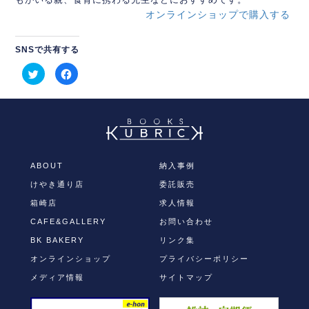
もがいる親、食育に携わる先生などにおすすめです。
オンラインショップで購入する
SNSで共有する
ク
Facebook
リ
で
ッ
共
ク
有
し
す
て
る
Twitter
に
で
は
共
ク
有
リ
(新
ッ
し
ク
ABOUT
納入事例
い
し
ウ
て
けやき通り店
委託販売
ィ
く
ン
だ
ド
さ
箱崎店
求人情報
ウ
い
で
(新
CAFE&GALLERY
お問い合わせ
開
し
き
い
BK BAKERY
リンク集
ま
ウ
す)
ィ
オンラインショップ
プライバシーポリシー
ン
ド
ウ
メディア情報
サイトマップ
で
開
き