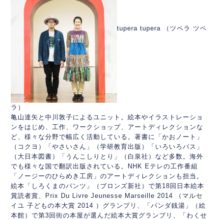
tupera
tupera
（ツペラ ツペ
ラ）
亀山達矢と中川敦子によるユニット。
絵本やイラストレーショ
ンをはじめ、工作、ワークショップ、
アートディレクションな
ど、様々な分野で幅広く活動している。
著書に「かおノート」
（コクヨ）「やさいさん」（学研教育出版）
「いろいろバス」
（大日本図書）「うんこしりとり」（白泉社）
など多数。海外
でも様々な国で翻訳出版されている。NHK Eテレの工作番組
「ノージーのひらめき工房」
のアートディレクションも担当。
絵本「しろくまのパンツ」（
ブロンズ新社）で第18回日本絵本
賞読者賞、Prix Du Livre Jeunesse Marseille 2014 （マルセ
イユ 子どもの本大賞 2014 ）グランプリ、「パンダ銭湯」（絵
本館）
で第3回街の本屋が選んだ絵本大賞グランプリ、「
わくせ