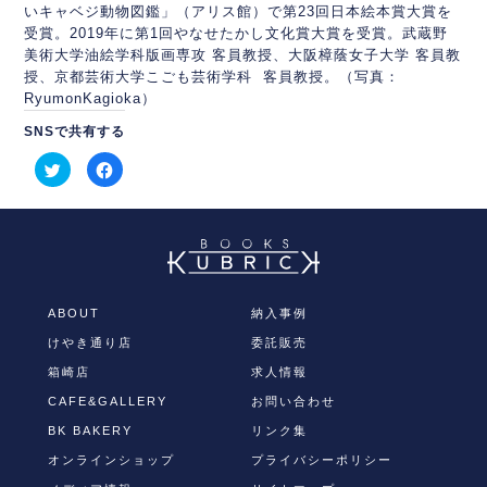
いキャベジ動物図鑑」（アリス館）
で第23回日本絵本賞大賞を
受賞。
2019年に第1回やなせたかし文化賞大賞を受賞。
武蔵野
美術大学油絵学科版画専攻 客員教授、大阪樟蔭女子大学 客員教
授、京都芸術大学こごも芸術学科 客員教授。（写真：
RyumonKagioka）
SNSで共有する
ク
Facebook
リ
で
ッ
共
ク
有
し
す
て
る
Twitter
に
で
は
共
ク
有
リ
(新
ッ
し
ク
ABOUT
納入事例
い
し
ウ
て
けやき通り店
委託販売
ィ
く
ン
だ
ド
さ
箱崎店
求人情報
ウ
い
で
(新
CAFE&GALLERY
お問い合わせ
開
し
き
い
BK BAKERY
リンク集
ま
ウ
す)
ィ
オンラインショップ
プライバシーポリシー
ン
ド