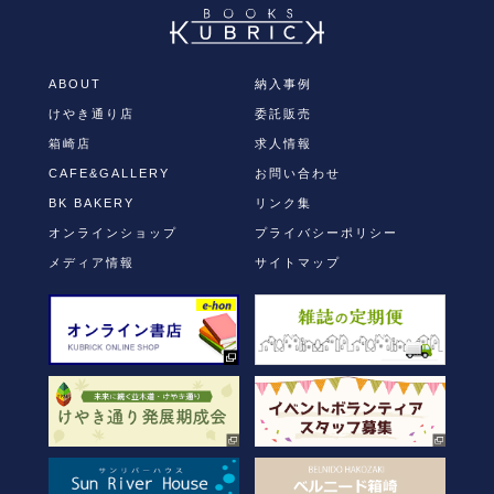
て
る
Twitter
に
で
は
共
ク
有
リ
(新
ッ
し
ク
ABOUT
納入事例
い
し
ウ
て
けやき通り店
委託販売
ィ
く
ン
だ
ド
さ
箱崎店
求人情報
ウ
い
で
(新
CAFE&GALLERY
お問い合わせ
開
し
き
い
BK BAKERY
リンク集
ま
ウ
す)
ィ
オンラインショップ
プライバシーポリシー
ン
ド
ウ
メディア情報
サイトマップ
で
開
き
ま
す)