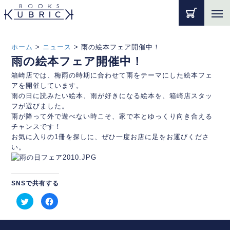
ホーム
>
ニュース
>
雨の絵本フェア開催中！
雨の絵本フェア開催中！
箱崎店では、梅雨の時期に合わせて雨をテーマにした絵本フェ
アを開催しています。
雨の日に読みたい絵本、雨が好きになる絵本を、箱崎店スタッ
フが選びました。
雨が降って外で遊べない時こそ、家で本とゆっくり向き合える
チャンスです！
お気に入りの1冊を探しに、ぜひ一度お店に足をお運びくださ
い。
SNSで共有する
ク
Facebook
リ
で
ッ
共
ク
有
し
す