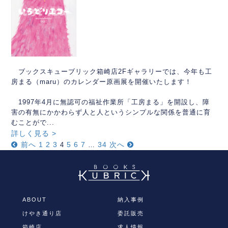
ブックスキューブリック箱崎店2Fギャラリーでは、今年も工
房まる（maru）のカレンダー原画展を開催いたします！
1997年4月に無認可の福祉作業所「工房まる」を開設し、障
害の有無にかかわらず人と人というシンプルな関係を普通に育
むことがで...
詳しく見る >
前へ
1
2
3
5
6
7
34
次へ
4
…
ABOUT
納入事例
けやき通り店
委託販売
箱崎店
求人情報