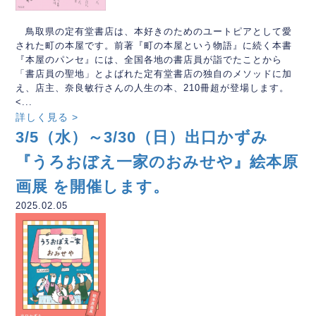
鳥取県の定有堂書店は、本好きのためのユートピアとして愛
された町の本屋です。前著『町の本屋という物語』に続く本書
『本屋のパンセ』には、全国各地の書店員が詣でたことから
「書店員の聖地」とよばれた定有堂書店の独自のメソッドに加
え、店主、奈良敏行さんの人生の本、210冊超が登場します。
<...
詳しく見る >
3/5（水）～3/30（日）出口かずみ
『うろおぼえ一家のおみせや』絵本原
画展 を開催します。
2025.02.05