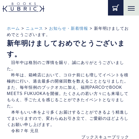
ホーム
>
ニュース
>
お知らせ・新着情報
>
新年明けましてお
めでとうございます。
新年明けましておめでとうございま
す。
旧年中は格別のご厚情を賜り、誠にありがとうございまし
た。
昨年は、箱崎店において、コロナ前にも増してイベントを積
極的に行い、過去最多の開催回数を数えることとなりました。
また、毎年恒例のブックオカに加え、福岡PARCOでBOOK
MEETS FUKUOKAを開催。たくさんの若い方々にも来場して
もらえ、手ごたえを感じることができたイベントとなりまし
た。
本年もいい本をより多くお届けすることができるよう精進し
てまいりますので、変わらぬお引き立て、ご愛顧のほどよろし
くお願い申し上げます。
令和７年 元旦
ブックスキューブリック