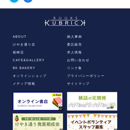
リ
で
ッ
共
ク
有
し
す
て
る
Twitter
に
で
は
共
ク
有
リ
(新
ッ
し
ク
ABOUT
納入事例
い
し
ウ
て
けやき通り店
委託販売
ィ
く
ン
だ
ド
さ
箱崎店
求人情報
ウ
い
で
(新
CAFE&GALLERY
お問い合わせ
開
し
き
い
BK BAKERY
リンク集
ま
ウ
す)
ィ
オンラインショップ
プライバシーポリシー
ン
ド
ウ
メディア情報
サイトマップ
で
開
き
ま
す)