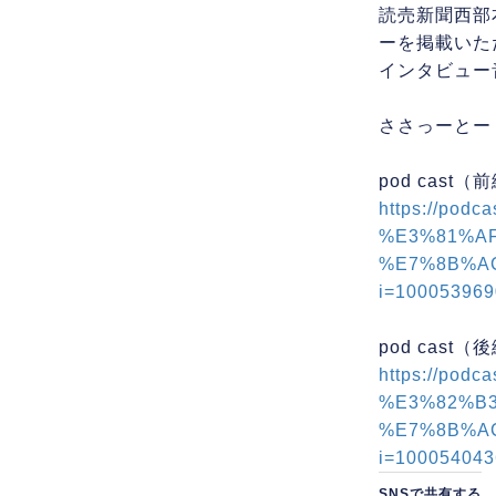
読売新聞西部
ーを掲載いた
インタビュー
ささっーと
pod cas
https://p
%E3%81%A
%E7%8B%A
i=10005396
pod cast
https://p
%E3%82%B
%E7%8B%A
i=10005404
SNSで共有する