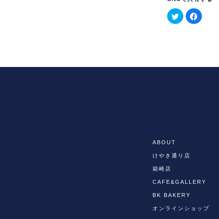
ク
Face
リ
で
ッ
共
ク
有
し
す
て
る
Twitter
に
で
は
共
ク
有
リ
(新
ッ
し
ク
い
し
ウ
て
ィ
く
ン
だ
ド
さ
ABOUT
ウ
い
で
(新
けやき通り店
開
し
箱崎店
き
い
ま
ウ
CAFE&GALLERY
す)
ィ
ン
BK BAKERY
ド
オンラインショップ
ウ