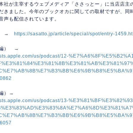
本社が主宰するウェブメディア「ささっとー」に当店店主
だきました。今年のブックオカに関しての取材ですが、同時にp
音声も配信されています。
ー →
https://sasatto.jp/article/special/spot/entry-1459.h
t（前編） →
odcasts.apple.com/us/podcast/12-%E7%A6%8
F%E3%81%84%E3%81%8B%E3%81%AB%E3%81%97
C%E7%AB%8B%E7%B3%BB%E6%9B%B8%E5%BA%97
90862
（後編）→
odcasts.apple.com/us/podcast/13-%E3%81%BF
3%E3%83%AD%E3%83%8A%E7%A6%8D%E3%81%A7
C%E7%AB%8B%E7%B3%BB%E6%9B%B8%E5%BA%97
36057