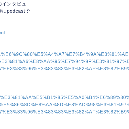
のインタビュ
odcastで
tml
F%E5%B2%A1%E6%9C%80%E5%A4%A7%E7%B4%9A%E
%E3%81%A6%E8%AA%95%E7%94%9F%E3%81%97%E
%E3%83%96%E3%83%83%E3%82%AF%E3%82%B9%E
%E3%82%93%E3%81%AA%E5%B1%85%E5%A0%B4%E6%8
%E5%86%8D%E8%AA%8D%E8%AD%98%E3%81%97
%E3%83%96%E3%83%83%E3%82%AF%E3%82%B9%E