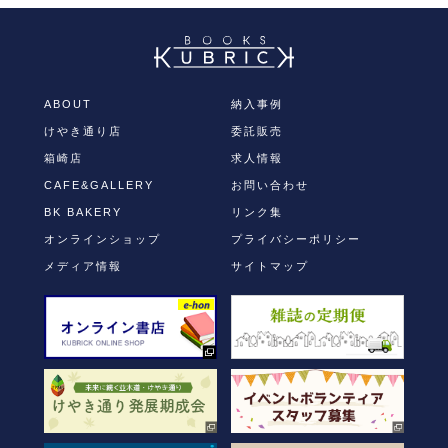
ク
有
し
す
て
る
Twitter
に
で
は
共
ク
有
リ
(新
ッ
し
ク
ABOUT
納入事例
い
し
ウ
て
けやき通り店
委託販売
ィ
く
ン
だ
ド
さ
箱崎店
求人情報
ウ
い
で
(新
CAFE&GALLERY
お問い合わせ
開
し
き
い
BK BAKERY
リンク集
ま
ウ
す)
ィ
オンラインショップ
プライバシーポリシー
ン
ド
ウ
メディア情報
サイトマップ
で
開
き
ま
す)