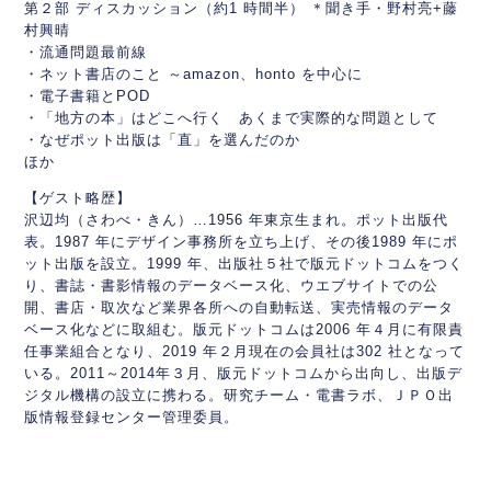
第２部 ディスカッション（約1 時間半） ＊聞き手・野村亮+藤
村興晴
・流通問題最前線
・ネット書店のこと ～amazon、honto を中心に
・電子書籍とPOD
・「地方の本」はどこへ行く あくまで実際的な問題として
・なぜポット出版は「直」を選んだのか
ほか
【ゲスト略歴】
沢辺均（さわべ・きん）…1956 年東京生まれ。ポット出版代
表。1987 年にデザイン事務所を立ち上げ、その後1989 年にポ
ット出版を設立。1999 年、出版社５社で版元ドットコムをつく
り、書誌・書影情報のデータベース化、ウエブサイトでの公
開、書店・取次など業界各所への自動転送、実売情報のデータ
ベース化などに取組む。版元ドットコムは2006 年４月に有限責
任事業組合となり、2019 年２月現在の会員社は302 社となって
いる。2011～2014年３月、版元ドットコムから出向し、出版デ
ジタル機構の設立に携わる。研究チーム・電書ラボ、ＪＰＯ出
版情報登録センター管理委員。