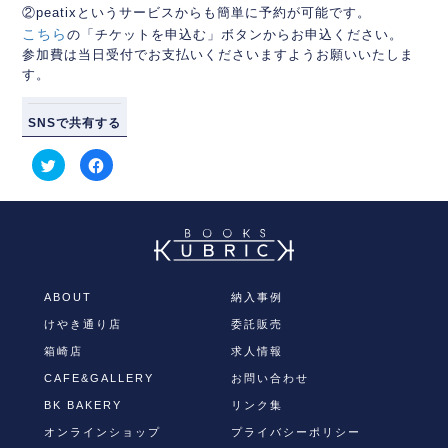
②peatixというサービスからも簡単に予約が可能です。
こちら
の「チケットを申込む」ボタンからお申込ください。
参加費は当日受付でお支払いくださいますようお願いいたしま
す。
SNSで共有する
ク
Facebook
リ
で
ッ
共
ク
有
し
す
て
る
Twitter
に
で
は
共
ク
有
リ
(新
ッ
し
ク
ABOUT
納入事例
い
し
ウ
て
けやき通り店
委託販売
ィ
く
ン
だ
ド
さ
箱崎店
求人情報
ウ
い
で
(新
CAFE&GALLERY
お問い合わせ
開
し
き
い
BK BAKERY
リンク集
ま
ウ
す)
ィ
オンラインショップ
プライバシーポリシー
ン