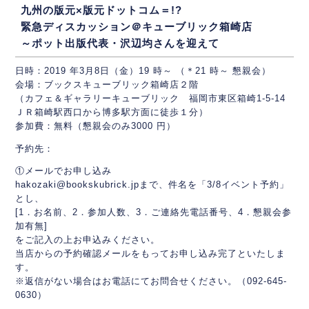
九州の版元×版元ドットコム＝!?
緊急ディスカッション＠キューブリック箱崎店
～ポット出版代表・沢辺均さんを迎えて
日時：2019 年3月8日（金）19 時～ （＊21 時～ 懇親会）
会場：ブックスキューブリック箱崎店２階
（カフェ＆ギャラリーキューブリック 福岡市東区箱崎1-5-14
ＪＲ箱崎駅西口から博多駅方面に徒歩１分）
参加費：無料（懇親会のみ3000 円）
予約先：
①メールでお申し込み
hakozaki@bookskubrick.jpまで、件名を「3/8イベント予約」
とし、
[1．お名前、2．参加人数、3．ご連絡先電話番号、4．懇親会参
加有無]
をご記入の上お申込みください。
当店からの予約確認メールをもってお申し込み完了といたしま
す。
※返信がない場合はお電話にてお問合せください。（092-645-
0630）