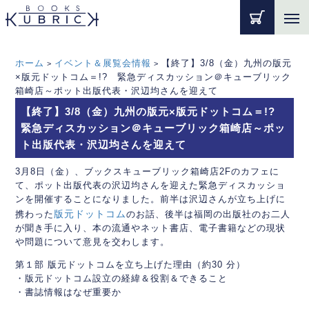
ホーム
イベント＆展覧会情報
【終了】3/8（金）九州の版元
>
>
×版元ドットコム＝!? 緊急ディスカッション＠キューブリック
箱崎店～ポット出版代表・沢辺均さんを迎えて
【終了】3/8（金）九州の版元×版元ドットコム＝!?
緊急ディスカッション＠キューブリック箱崎店～ポッ
ト出版代表・沢辺均さんを迎えて
3月8日（金）、ブックスキューブリック箱崎店2Fのカフェに
て、ポット出版代表の沢辺均さんを迎えた緊急ディスカッショ
ンを開催することになりました。前半は沢辺さんが立ち上げに
版元ドットコム
携わった
のお話、後半は福岡の出版社のお二人
が聞き手に入り、本の流通やネット書店、電子書籍などの現状
や問題について意見を交わします。
第１部 版元ドットコムを立ち上げた理由（約30 分）
・版元ドットコム設立の経緯＆役割＆できること
・書誌情報はなぜ重要か