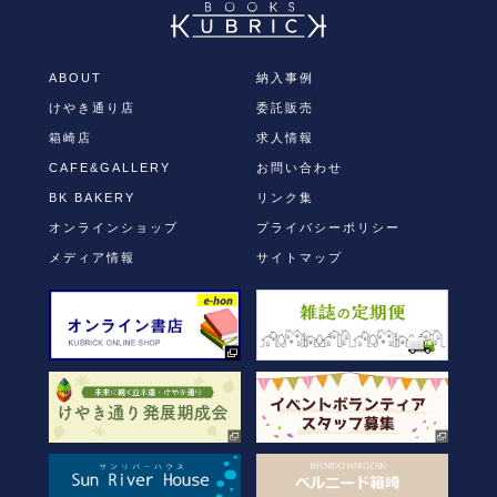
Twitter
に
で
は
共
ク
有
リ
(新
ッ
し
ク
ABOUT
納入事例
い
し
ウ
て
けやき通り店
委託販売
ィ
く
ン
だ
ド
さ
箱崎店
求人情報
ウ
い
で
(新
CAFE&GALLERY
お問い合わせ
開
し
き
い
BK BAKERY
リンク集
ま
ウ
す)
ィ
オンラインショップ
プライバシーポリシー
ン
ド
ウ
メディア情報
サイトマップ
で
開
き
ま
す)