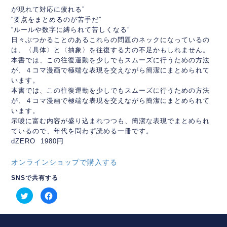
が現れて対応に疲れる”
“要点をまとめるのが苦手だ”
“ルールや数字に縛られて苦しくなる”
日々ぶつかることのあるこれらの問題のネックになっているの
は、
〈具体〉と〈抽象〉を往復する力の不足かもしれません。
本書では、この往復運動を少しでもスムーズに行うための方法
が、
４コマ漫画で極端な表現を交えながら簡潔にまとめられて
います。
本書では、この往復運動を少しでもスムーズに行うための方法
が、
４コマ漫画で極端な表現を交えながら簡潔にまとめられて
います。
示唆に富む内容が盛り込まれつつも、簡潔な表現でまとめられ
てい
るので、年代を問わず読める一冊です。
dZERO 1980円
オンラインショップで購入する
SNSで共有する
ク
Facebook
リ
で
ッ
共
ク
有
し
す
て
る