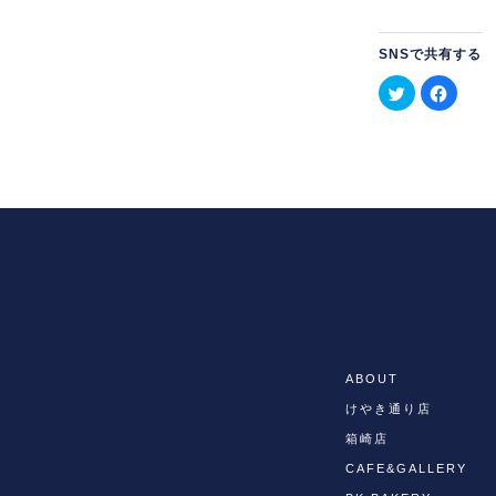
SNSで共有する
ク
Face
リ
で
ッ
共
ク
有
し
す
て
る
Twitter
に
で
は
共
ク
有
リ
(新
ッ
し
ク
い
し
ウ
て
ィ
く
ン
だ
ド
さ
ABOUT
ウ
い
で
(新
けやき通り店
開
し
箱崎店
き
い
ま
ウ
CAFE&GALLERY
す)
ィ