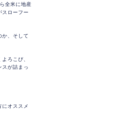
から全米に地産
がスローフー
のか、
そして
くよろこび、
ンスが詰まっ
方にオススメ