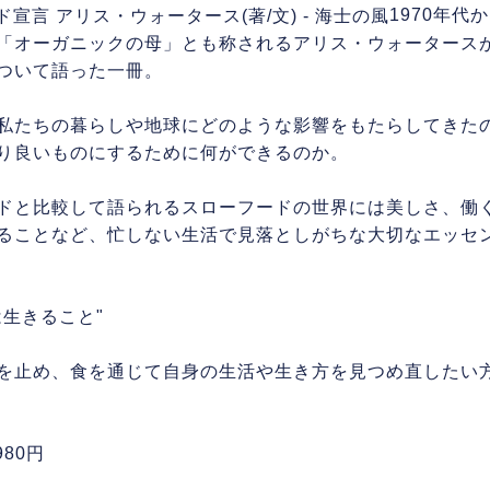
1970年代
「オーガニックの母」
とも称されるアリス・
ウォータース
ついて語った一冊。
私たちの暮らしや地球にどのような影響をもたらして
きた
り良いものにするために何ができるのか。
ドと比較して語られるスローフードの世界には美しさ
、働
ることなど、
忙しない生活で見落としがちな大切なエッセ
は生きること"
を止め、
食を通じて自身の生活や生き方を見つめ直したい
980円