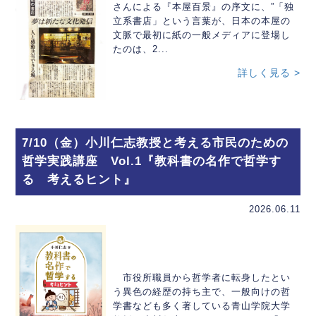
さんによる『本屋百景』の序文に、”「独
立系書店」という言葉が、日本の本屋の
文脈で最初に紙の一般メディアに登場し
たのは、2...
詳しく見る >
7/10（金）小川仁志教授と考える市民のための
哲学実践講座 Vol.1『教科書の名作で哲学す
る 考えるヒント』
2026.06.11
市役所職員から哲学者に転身したとい
う異色の経歴の持ち主で、一般向けの哲
学書なども多く著している青山学院大学