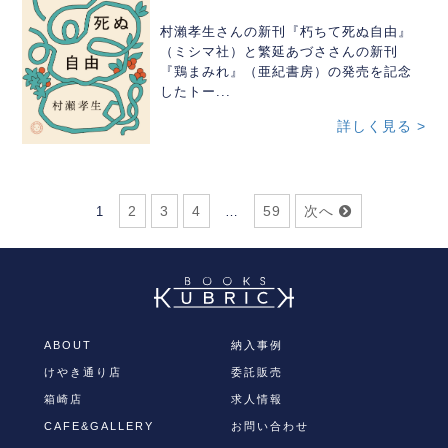
村瀨孝生さんの新刊『朽ちて死ぬ自由』
（ミシマ社）と繁延あづささんの新刊
『鶏まみれ』（亜紀書房）の発売を記念
したトー...
詳しく見る >
2
3
4
59
次へ
1
…
ABOUT
納入事例
けやき通り店
委託販売
箱崎店
求人情報
CAFE&GALLERY
お問い合わせ